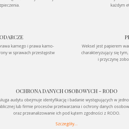
pieczenia.
każdym et
PODARCZE
P
prawa karnego i prawa karno-
Weksel jest papierem wa
brony w sprawach przestępstw
charakteryzujący się tym
i przyczynę zob
OCHRONA DANYCH OSOBOWYCH - RODO
sługa audytu obejmuje identyfikację i badanie występujących w jedn
ublicznej lub firmie procesów przetwarzania i ochrony danych osobo
oraz przeanalizowanie ich pod kątem zgodności z RODO.
Szczegóły…