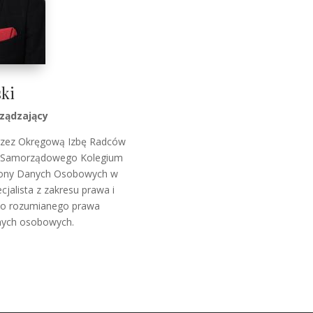
ski
rządzający
przez Okręgową Izbę Radców
k Samorządowego Kolegium
rony Danych Osobowych w
jalista z zakresu prawa i
ko rozumianego prawa
nych osobowych.