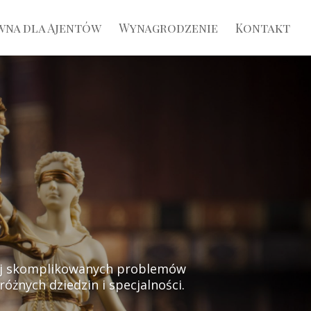
wna dla Ajentów
Wynagrodzenie
Kontakt
iej skomplikowanych problemów
óżnych dziedzin i specjalności.