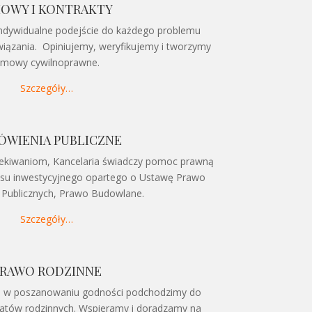
OWY I KONTRAKTY
ndywidualne podejście do każdego problemu
iązania. Opiniujemy, weryfikujemy i tworzymy
mowy cywilnoprawne.
Szczegóły…
ÓWIENIA PUBLICZNE
ekiwaniom, Kancelaria świadczy pomoc prawną
cesu inwestycyjnego opartego o Ustawę Prawo
Publicznych, Prawo Budowlane.
Szczegóły…
RAWO RODZINNE
tią w poszanowaniu godności podchodzimy do
matów rodzinnych. Wspieramy i doradzamy na