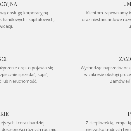
ACYJNA
UM
ą obsługę korporacyjną.
Klientom zapewniamy i
 handlowych i kapitałowych,
oraz niestandardowe rozw
widacji.
u
CI
ZAM
życzenie często pojawia się
Wychodząc naprzeciw ocz
piecznie sprzedać, kupić,
w zakresie obsługi pro
ć lub nieruchomość.
Zamówień 
KIE
P
ejszych i coraz bardziej
Z cierpliwością, empa
 i dostępności różnych rodzaju
nierzadko trudnych te