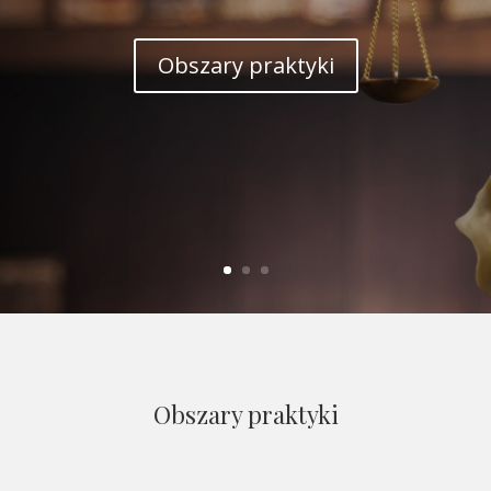
w
i niemieckim.
Obszary praktyki
Obszary praktyki