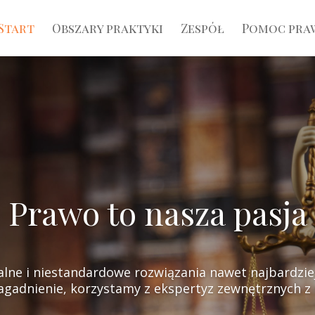
Start
Obszary praktyki
Zespół
Pomoc pra
Prawo to nasza pasja
alne i niestandardowe rozwiązania nawet najbardz
gadnienie, korzystamy z ekspertyz zewnętrznych z r