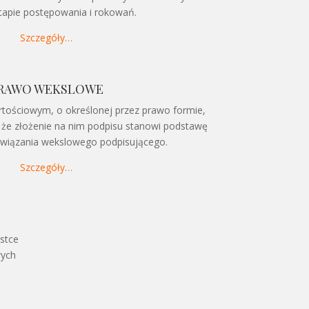
apie postępowania i rokowań.
Szczegóły…
RAWO WEKSLOWE
rtościowym, o określonej przez prawo formie,
, że złożenie na nim podpisu stanowi podstawę
owiązania wekslowego podpisującego.
Szczegóły…
ostce
wych