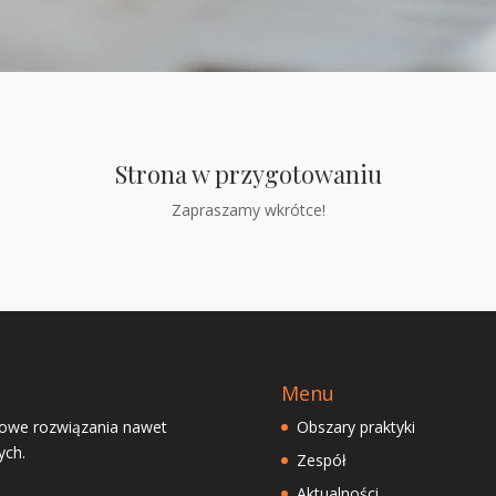
Strona w przygotowaniu
Zapraszamy wkrótce!
Menu
dowe rozwiązania nawet
Obszary praktyki
ych.
Zespół
Aktualności