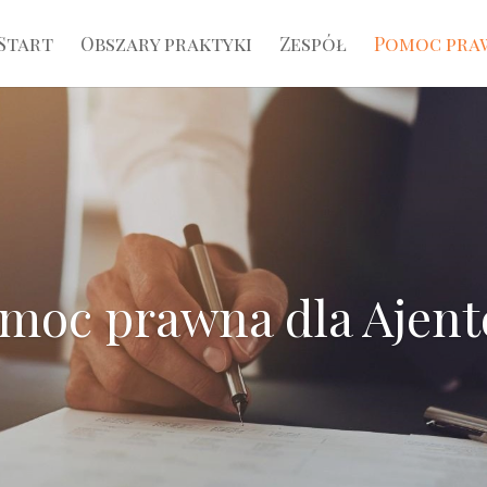
Start
Obszary praktyki
Zespół
Pomoc pra
moc prawna dla Ajen